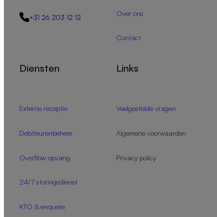
Over ons
+31 26 203 12 12
Contact
Diensten
Links
Externe receptie
Veelgestelde vragen
Debiteurenbeheer
Algemene voorwaarden
Overflow opvang
Privacy policy
24/7 storingsdienst
KTO & enquete