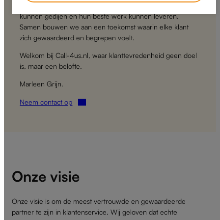
we een omgeving creëren waar onze medewerkers
kunnen gedijen en hun beste werk kunnen leveren.
Samen bouwen we aan een toekomst waarin elke klant
zich gewaardeerd en begrepen voelt.
Welkom bij Call-4us.nl, waar klanttevredenheid geen doel
is, maar een belofte.
Marleen Grijn.
Neem contact op
Onze visie
Onze visie is om de meest vertrouwde en gewaardeerde
partner te zijn in klantenservice. Wij geloven dat echte