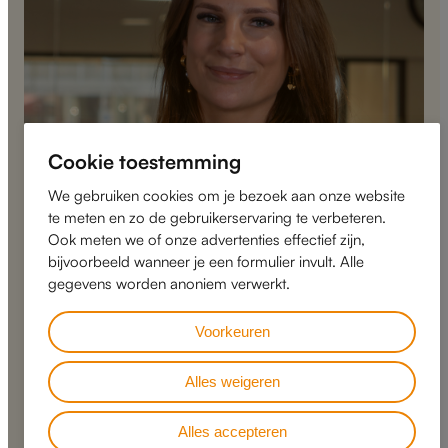
Cookie toestemming
We gebruiken cookies om je bezoek aan onze website
te meten en zo de gebruikerservaring te verbeteren.
Ook meten we of onze advertenties effectief zijn,
bijvoorbeeld wanneer je een formulier invult. Alle
gegevens worden anoniem verwerkt.
Het bedrijf
Voorkeuren
Uw partner in eersteklas
klantenservice
Alles weigeren
Alles accepteren
Bij ons staat de klant altijd centraal. Wij zijn er trots op dat