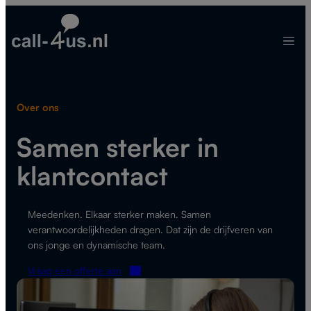
Ga
naar
de
inhoud
Over ons
Samen sterker in
klantcontact
Meedenken. Elkaar sterker maken. Samen
verantwoordelijkheden dragen. Dat zijn de drijfveren van
ons jonge en dynamische team.
Vraag een offerte aan