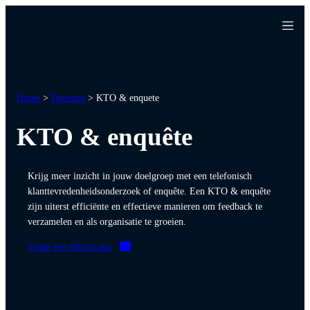
Ga
naar
de
inhoud
Home
>
Diensten
>
KTO & enquete
KTO & enquête
Krijg meer inzicht in jouw doelgroep met een telefonisch
klanttevredenheidsonderzoek of enquête. Een KTO & enquête
zijn uiterst efficiënte en effectieve manieren om feedback te
verzamelen en als organisatie te groeien.
Vraag een offerte aan