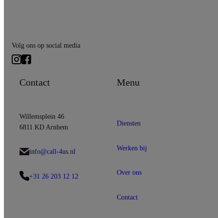
Volg ons op social media
Contact
Menu
Willemsplein 46
Diensten
6811 KD Arnhem
Werken bij
info@call-4us.nl
Over ons
+31 26 203 12 12
Contact