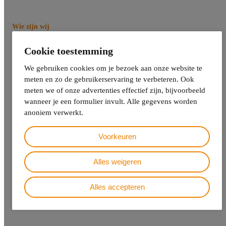
Wie zijn wij
Meedenken, elkaar sterker
Cookie toestemming
maken. Samen
We gebruiken cookies om je bezoek aan onze website te
meten en zo de gebruikerservaring te verbeteren. Ook
verantwoordelijkheid dragen
meten we of onze advertenties effectief zijn, bijvoorbeeld
wanneer je een formulier invult. Alle gegevens worden
Meedenken. Elkaar sterker maken. Samen
anoniem verwerkt.
verantwoordelijkheden dragen. Dat zijn de drijfveren van ons
jonge en dynamische team. Onze klanten kunnen rekenen op
Voorkeuren
praktische en eenvoudig toepasbare oplossingen voor de
inrichting en afhandeling van elk klantcontactproces. Kwaliteit
Alles weigeren
staat daarbij altijd voorop. Daarnaast hechten we grote waarde
aan een goede relatie met onze klanten.
Alles accepteren