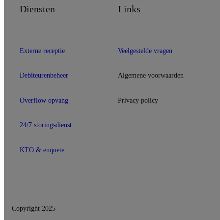
Diensten
Links
Externe receptie
Veelgestelde vragen
Debiteurenbeheer
Algemene voorwaarden
Overflow opvang
Privacy policy
24/7 storingsdienst
KTO & enquete
Copyright 2025