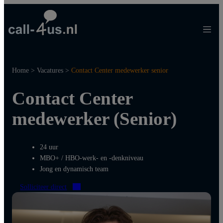
Ga
naar
de
inhoud
Home
>
Vacatures
>
Contact Center medewerker senior
Contact Center
medewerker (Senior)
24 uur
MBO+ / HBO-werk- en -denkniveau
Jong en dynamisch team
Solliciteer direct