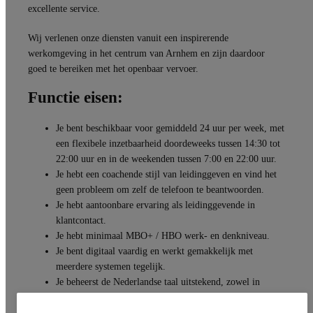
excellente service.
Wij verlenen onze diensten vanuit een inspirerende
werkomgeving in het centrum van Arnhem en zijn daardoor
goed te bereiken met het openbaar vervoer.
Functie eisen:
Je bent beschikbaar voor gemiddeld 24 uur per week, met
een flexibele inzetbaarheid doordeweeks tussen 14:30 tot
22:00 uur en in de weekenden tussen 7:00 en 22:00 uur.
Je hebt een coachende stijl van leidinggeven en vind het
geen probleem om zelf de telefoon te beantwoorden.
Je hebt aantoonbare ervaring als leidinggevende in
klantcontact.
Je hebt minimaal MBO+ / HBO werk- en denkniveau.
Je bent digitaal vaardig en werkt gemakkelijk met
meerdere systemen tegelijk.
Je beheerst de Nederlandse taal uitstekend, zowel in
woord als geschrift.
Je kunt je mondeling goed redden in het Engels.