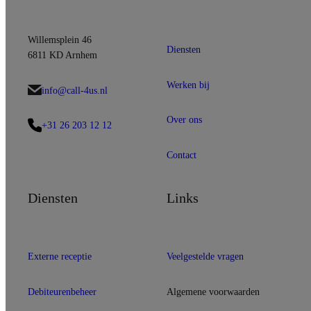
Willemsplein 46
Diensten
6811 KD Arnhem
Werken bij
info@call-4us.nl
Over ons
+31 26 203 12 12
Contact
Diensten
Links
Externe receptie
Veelgestelde vragen
Debiteurenbeheer
Algemene voorwaarden