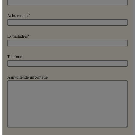
Achternaam
*
E-mailadres
*
Telefoon
Aanvullende informatie