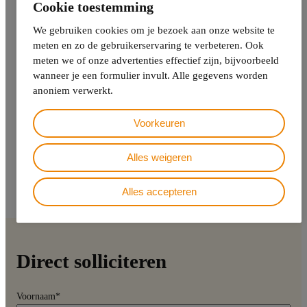
Cookie toestemming
Reageer direct
We gebruiken cookies om je bezoek aan onze website te
meten en zo de gebruikerservaring te verbeteren. Ook
Ben je enthousiast en zie je het als een uitdaging om ons jonge
meten we of onze advertenties effectief zijn, bijvoorbeeld
en dynamische team te komen versterken?
wanneer je een formulier invult. Alle gegevens worden
anoniem verwerkt.
Reageer dan via onderstaand formulier of mail naar
komwerkenbij@call-4us.nl
Voorkeuren
Voor meer informatie, stel je vraag aan Marleen Grijn via
026-
Alles weigeren
2031212
. Wij zijn doordeweeks te bereiken van maandag tot en
met vrijdag van 9.00 uur tot 17.00 uur.
Alles accepteren
Direct solliciteren
Voornaam
*