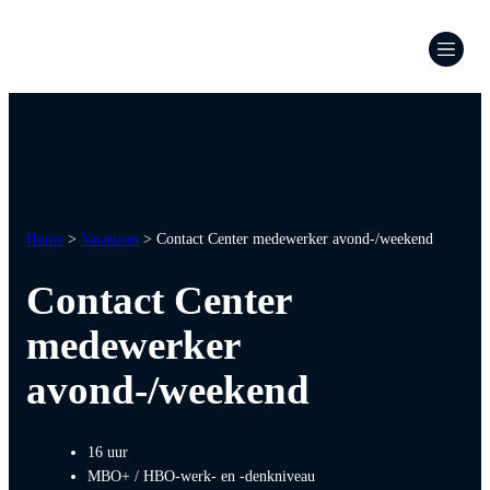
Ga
naar
de
inhoud
Home
>
Vacatures
>
Contact Center medewerker avond-/weekend
Contact Center
medewerker
avond-/weekend
16 uur
MBO+ / HBO-werk- en -denkniveau